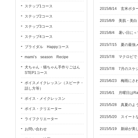
ステップ1コース
2015/8/14
玄米ポタージ
ステップ2コース
2015/8/9
美肌・美白
ステップ3コース
2015/8/4
暑い日に＜
ステップ4コース
2015/7/15
夏の最強メニ
ブライダル Happyコース
2015/7/8
マクロビで
mami’s season Recipe
犬ちゃん・猫ちゃん手作りごはん
2015/7/8
7月のスケ
STEP1コース
2015/6/23
梅雨にさ
ボイスメイクレッスン（スピーチ・
話し方等）
2015/6/1
月曜日はRad
ボイス・メイクレッスン
2015/5/28
真夏のよ
ボイス・クリエーター
2015/5/20
スイート
ライフクリエーター
2015/5/19
新緑が美
お問い合わせ