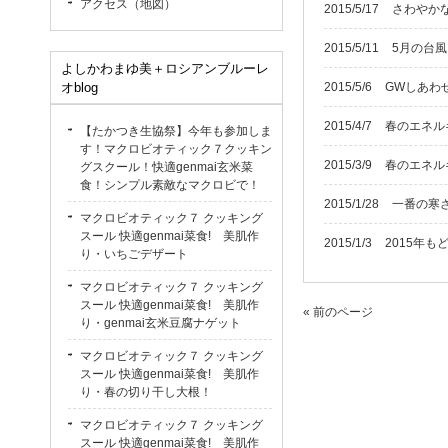
アクセス（地図）
2015/5/17
さわやか
2015/5/11
5月の台風
よしかわまゆ美＋ロシアンブルーレ
オblog
2015/5/6
GWしあわ
2015/4/7
春のエネル
【たかつき生協祭】今年も参加しま
す！マクロビオティック７クッキン
2015/3/9
春のエネル
グスクール！快適genmai玄米菜
食！シンプル素敵なマクロビで！
2015/1/28
一番の寒
マクロビオティック７ クッキング
スール 快適genmai菜食! 美肌作
2015/1/3
2015年
り・いちごデザート
マクロビオティック７ クッキング
スール 快適genmai菜食! 美肌作
« 前のページ
り・genmai玄米豆腐ナゲット
マクロビオティック７ クッキング
スール 快適genmai菜食! 美肌作
り・春の切り干し大根！
マクロビオティック７ クッキング
スール 快適genmai菜食! 美肌作