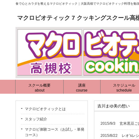
食で心とカラダを整えるマクロビオティック｜大阪高槻でマクロビオティック料理を勉強
マクロビオティック 7 クッキングスクール高
スクール概要
講座
スケジュール
about
course
schedule
吉川まゆ美の想い
マクロビオティックとは
スタッフ紹介
2015/9/3
玄米黒豆ごは
マクロビ体験コース（お試し・単発
コース）
2015/8/22
レオ’s