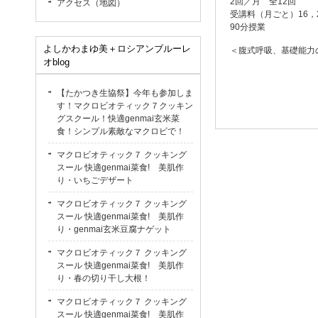
2回／月 全12回
アクセス（地図）
受講料（月ごと）16，2
90分授業
よしかわまゆ美＋ロシアンブルーレ
＜腹式呼吸、基礎能力
オblog
【たかつき生協祭】今年も参加しま
す！マクロビオティック７クッキン
グスクール！快適genmai玄米菜
食！シンプル素敵なマクロビで！
マクロビオティック７ クッキング
スール 快適genmai菜食! 美肌作
り・いちごデザート
マクロビオティック７ クッキング
スール 快適genmai菜食! 美肌作
り・genmai玄米豆腐ナゲット
マクロビオティック７ クッキング
スール 快適genmai菜食! 美肌作
り・春の切り干し大根！
マクロビオティック７ クッキング
スール 快適genmai菜食! 美肌作