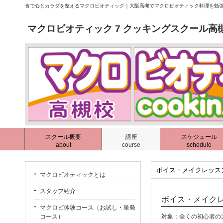
食で心とカラダを整えるマクロビオティック｜大阪高槻でマクロビオティック料理を勉強
マクロビオティック 7 クッキングスクール高
スクール概要
講座
スケジュール
about
course
schedule
ボイス・メイクレッス
マクロビオティックとは
スタッフ紹介
ボイス・メイクレッ
マクロビ体験コース（お試し・単発
コース）
対象：全くの初心者の