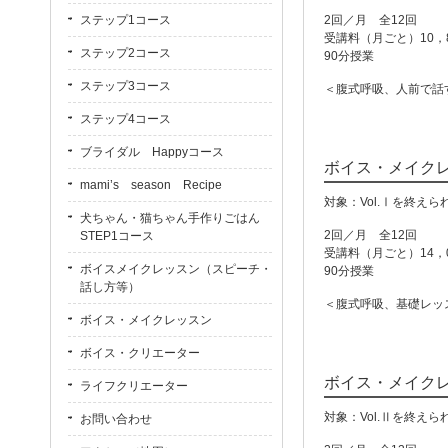
ステップ1コース
2回／月 全12回
受講料（月ごと）10，8
ステップ2コース
90分授業
ステップ3コース
＜腹式呼吸、人前で話
ステップ4コース
ブライダル Happyコース
ボイス・メイクレッ
mami’s season Recipe
対象：Vol.Ⅰを終え
犬ちゃん・猫ちゃん手作りごはん
2回／月 全12回
STEP1コース
受講料（月ごと）14，0
ボイスメイクレッスン（スピーチ・
90分授業
話し方等）
＜腹式呼吸、基礎レッ
ボイス・メイクレッスン
ボイス・クリエーター
ボイス・メイクレッ
ライフクリエーター
対象：Vol.Ⅱを終え
お問い合わせ