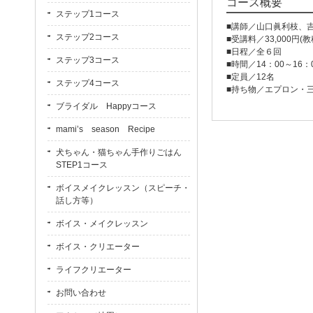
コース概要
ステップ1コース
■講師／山口眞利枝、
ステップ2コース
■受講料／33,000円(
■日程／全６回
ステップ3コース
■時間／14：00～16：
■定員／12名
ステップ4コース
■持ち物／エプロン・
ブライダル Happyコース
mami’s season Recipe
犬ちゃん・猫ちゃん手作りごはん
STEP1コース
ボイスメイクレッスン（スピーチ・
話し方等）
ボイス・メイクレッスン
ボイス・クリエーター
ライフクリエーター
お問い合わせ