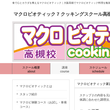
食で心とカラダを整えるマクロビオティック｜大阪高槻でマクロビオティック料理を勉強
マクロビオティック 7 クッキングスクール高
スクール概要
講座
スケジュール
about
course
schedule
マクロビオティック家
マクロビオティックとは
スタッフ紹介
ステップ２の内容を元
体調に合わせた調理法
マクロビ体験コース（お試し・単発
コース）