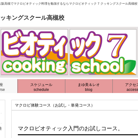
阪高槻でマクロビオティック料理を勉強するならマクロビオティック 7 クッキングスクール高槻
クッキングスクール高槻校
座
スケジュール
まゆ美＆レオ
アクセ
rse
schedule
blog
acces
マクロビ体験コース（お試し・単発コース）
マクロビオティック入門のお試しコース。
発