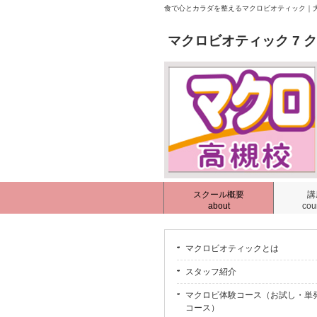
食で心とカラダを整えるマクロビオティック｜大
マクロビオティック 7 
スクール概要
講
about
cou
マクロビオティックとは
スタッフ紹介
マクロビ体験コース（お試し・単
コース）