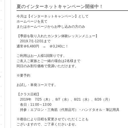
夏のインターネットキャンペーン開催中！
今月は【インターネットキャンペーン】として
ホームページを見て
またはホームページからお申し込みの方のみ
【季節を取り入れたカンタン体験レッスンメニュー】
2019.7/1-12/31まで
通常＠6,480円 → ＠3,240に！
ご利用はお一人様1回限りです。
ご友人ご家族とご一緒の場合は2名様まで
ん
同日のみ割引価格で受講いただけます。
※要予約
・
お試し・単発コースです。
【クラス日程】
2019年 7/25（木）、8/7（水）、8/21（水）、8/26（月）
各日：11:00～13:00
持参：エプロン・三角筋（代替品可）・ハンドタオル・筆記用具
※都合により日程を変更させていただくことも
ございますので、ご了承くださいませ。