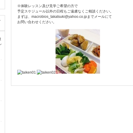
※体験レッスン及び見学ご希望の方で
予定スケジュール以外の日程もご遠慮なくご相談ください。
まずは、macrobios_takatsuki@yahoo.co.jpまでメールにて
レ
お問い合わせください。
ま
ン