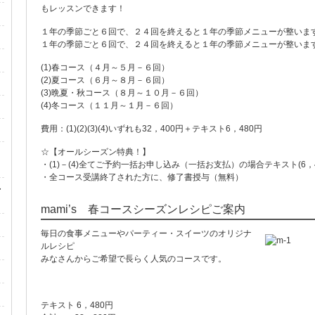
もレッスンできます！
１年の季節ごと６回で、２４回を終えると１年の季節メニューが整いま
１年の季節ごと６回で、２４回を終えると１年の季節メニューが整いま
(1)春コース（４月～５月－６回）
(2)夏コース（６月～８月－６回）
(3)晩夏・秋コース（８月～１０月－６回）
(4)冬コース（１１月～１月－６回）
費用：(1)(2)(3)(4)いずれも32，400円＋テキスト6，480円
☆【オールシーズン特典！】
ん
・(1)－(4)全てご予約一括お申し込み（一括お支払）の場合テキスト(6，
・全コース受講終了された方に、修了書授与（無料）
・
mami’s 春コースシーズンレシピご案内
毎日の食事メニューやパーティー・スイーツのオリジナ
ルレシピ
みなさんからご希望で長らく人気のコースです。
テキスト 6，480円