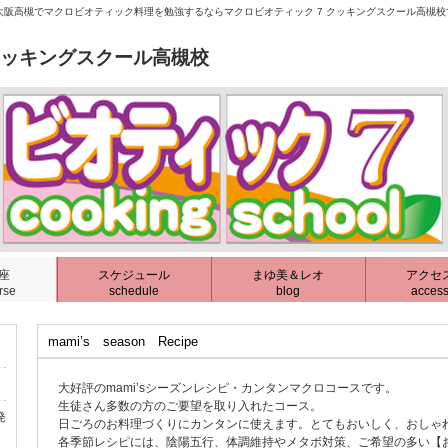
阪高槻でマクロビオティック料理を勉強するならマクロビオティック 7 クッキングスクール高槻
クッキングスクール高槻校
座
スケジュール
まゆ美＆レオ
アクセ
rse
schedule
blog
acces
mami’s season Recipe
大好評のmami’sシーズンレシピ・カンタンマクロコースです。
生徒さん多数の方のご要望を取り入れたコース。
発
日ごろのお料理づくりにカンタンに使えます。とてもおいしく、おしゃ
各季節レシピには、陰陽五行、体調維持やメタボ対策、ご希望の多い【