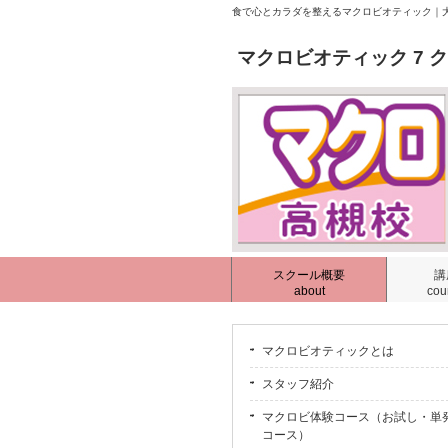
食で心とカラダを整えるマクロビオティック｜大
マクロビオティック 7 
スクール概要
講
about
cou
マクロビオティックとは
スタッフ紹介
マクロビ体験コース（お試し・単
コース）