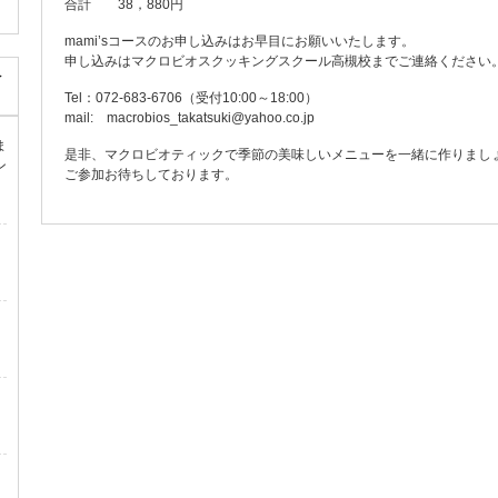
合計 38，880円
mami’sコースのお申し込みはお早目にお願いいたします。
申し込みはマクロビオスクッキングスクール高槻校までご連絡ください
レ
Tel：072-683-6706（受付10:00～18:00）
mail: macrobios_takatsuki@yahoo.co.jp
ま
是非、マクロビオティックで季節の美味しいメニューを一緒に作りまし
ン
ご参加お待ちしております。