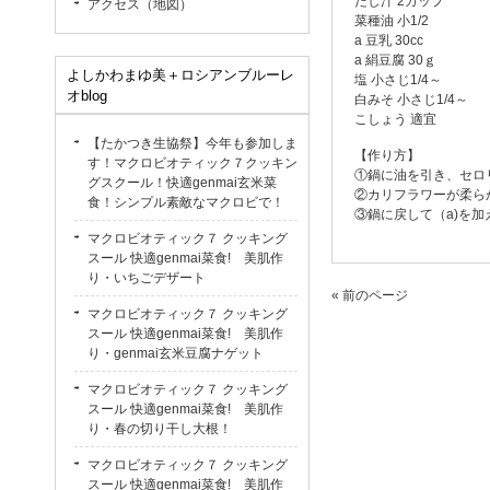
だし汁 2カップ
アクセス（地図）
菜種油 小1/2
a 豆乳 30cc
a 絹豆腐 30ｇ
よしかわまゆ美＋ロシアンブルーレ
塩 小さじ1/4～
オblog
白みそ 小さじ1/4～
こしょう 適宜
【たかつき生協祭】今年も参加しま
【作り方】
す！マクロビオティック７クッキン
①鍋に油を引き、セロ
グスクール！快適genmai玄米菜
②カリフラワーが柔ら
食！シンプル素敵なマクロビで！
③鍋に戻して（a)を
マクロビオティック７ クッキング
スール 快適genmai菜食! 美肌作
り・いちごデザート
« 前のページ
マクロビオティック７ クッキング
スール 快適genmai菜食! 美肌作
り・genmai玄米豆腐ナゲット
マクロビオティック７ クッキング
スール 快適genmai菜食! 美肌作
り・春の切り干し大根！
マクロビオティック７ クッキング
スール 快適genmai菜食! 美肌作