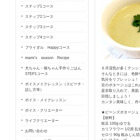
ステップ1コース
ステップ2コース
ステップ3コース
ステップ4コース
ブライダル Happyコース
mami’s season Recipe
犬ちゃん・猫ちゃん手作りごはん
６月湿気が多くテンショ
STEP1コース
そんなときには、色鮮
気分をリフレッシュ！
ボイスメイクレッスン（スピーチ・
豆のポタージュはこれ
話し方等）
是非取り入れて、美肌
目指しましょう！
ボイス・メイクレッスン
カンタン美味しく、作
ボイス・クリエーター
★ビーンズポタージュ 
【材料】
ライフクリエーター
枝豆 100g ゆでる
カリフラワー 1/2房 乱
お問い合わせ
セロリ 90g 粗みじん