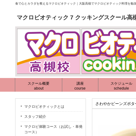
食で心とカラダを整えるマクロビオティック｜大阪高槻でマクロビオティック料理を勉強
マクロビオティック 7 クッキングスクール高
スクール概要
講座
スケジュール
about
course
schedule
さわやかビーンズポタ
マクロビオティックとは
スタッフ紹介
マクロビ体験コース（お試し・単発
コース）