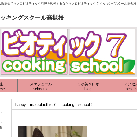
阪高槻でマクロビオティック料理を勉強するならマクロビオティック 7 クッキングスクール高槻
クッキングスクール高槻校
座
スケジュール
まゆ美＆レオ
アクセ
rse
schedule
blog
acces
Happy macrobiothic７ cooking school！
発