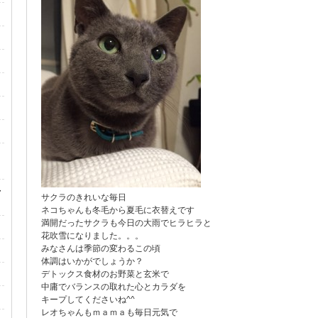
ん
・
サクラのきれいな毎日
ネコちゃんも冬毛から夏毛に衣替えです
満開だったサクラも今日の大雨でヒラヒラと
花吹雪になりました。。。
みなさんは季節の変わるこの頃
体調はいかがでしょうか？
デトックス食材のお野菜と玄米で
中庸でバランスの取れた心とカラダを
キープしてくださいね^^
レオちゃんもｍａｍａも毎日元気で