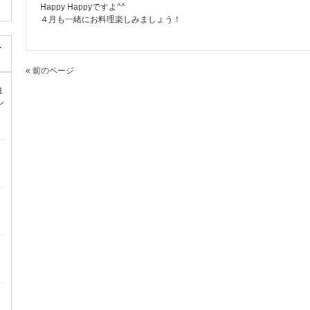
Happy Happyですよ^^
４月も一緒にお料理楽しみましょう！
レ
« 前のページ
ま
ン