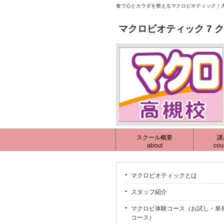
食で心とカラダを整えるマクロビオティック｜大
マクロビオティック 7 
スクール概要
講
about
cou
マクロビオティックとは
スタッフ紹介
マクロビ体験コース（お試し・単
コース）