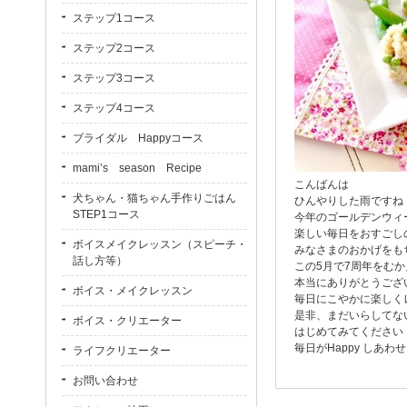
ステップ1コース
ステップ2コース
ステップ3コース
ステップ4コース
ブライダル Happyコース
mami’s season Recipe
こんばんは
犬ちゃん・猫ちゃん手作りごはん
ひんやりした雨ですね
STEP1コース
今年のゴールデンウィ
楽しい毎日をおすごし
ボイスメイクレッスン（スピーチ・
みなさまのおかげをも
話し方等）
この5月で7周年をむ
本当にありがとうござ
ボイス・メイクレッスン
毎日にこやかに楽しく
是非、まだいらしてな
ボイス・クリエーター
はじめてみてください
毎日がHappy しあわ
ライフクリエーター
お問い合わせ