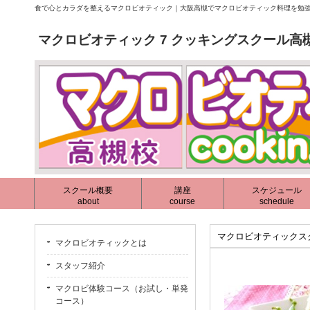
食で心とカラダを整えるマクロビオティック｜大阪高槻でマクロビオティック料理を勉強
マクロビオティック 7 クッキングスクール高
スクール概要
講座
スケジュール
about
course
schedule
マクロビオティックス
マクロビオティックとは
スタッフ紹介
マクロビ体験コース（お試し・単発
コース）