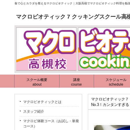
食で心とカラダを整えるマクロビオティック｜大阪高槻でマクロビオティック料理を勉強
マクロビオティック 7 クッキングスクール高
スクール概要
講座
スケジュール
about
course
schedule
マクロビオティック７ 
マクロビオティックとは
No.3！カンタンすぎる・
スタッフ紹介
マクロビ体験コース（お試し・単発
コース）