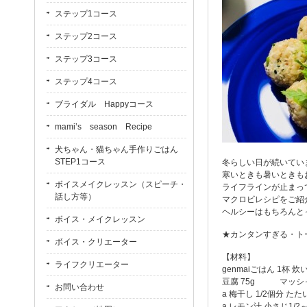
ステップ1コース
ステップ2コース
ステップ3コース
ステップ4コース
ブライダル Happyコース
mami’s season Recipe
犬ちゃん・猫ちゃん手作りごはん
STEP1コース
冬らしい日が続いてい
寒いときも暑いときも
ボイスメイクレッスン（スピーチ・
ライフラインが止まっ
話し方等）
マクロビレシピをご紹
ヘルシーはもちろんと
ボイス・メイクレッスン
★カンタンすぎる・トー
ボイス・クリエーター
【材料】
ライフクリエーター
genmaiごはん 1杯
豆腐 75g マッシ
お問い合わせ
a 梅干し 1/2個分 た
a レモン汁 小さじ1/2