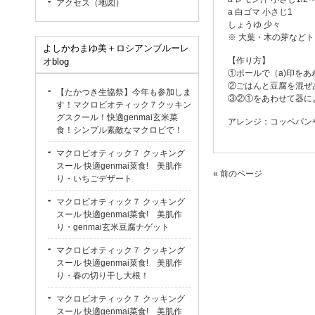
アクセス（地図）
a 白ゴマ 小さじ1
しょうゆ 少々
※ 大葉・木の芽など
よしかわまゆ美＋ロシアンブルーレ
【作り方】
オblog
①ボールで（a)印を
②ごはんと豆腐を混ぜ
【たかつき生協祭】今年も参加しま
③②①をあわせて器に
す！マクロビオティック７クッキン
グスクール！快適genmai玄米菜
アレンジ：コッペパン
食！シンプル素敵なマクロビで！
マクロビオティック７ クッキング
スール 快適genmai菜食! 美肌作
« 前のページ
り・いちごデザート
マクロビオティック７ クッキング
スール 快適genmai菜食! 美肌作
り・genmai玄米豆腐ナゲット
マクロビオティック７ クッキング
スール 快適genmai菜食! 美肌作
り・春の切り干し大根！
マクロビオティック７ クッキング
スール 快適genmai菜食! 美肌作