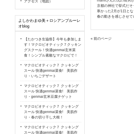
mamiさんの兄の長男
アクセス（地図）
京都の神社で挙式だそ
寒かった2月が1日と
春の動きを感じさせて
よしかわまゆ美＋ロシアンブルーレ
オblog
« 前のページ
【たかつき生協祭】今年も参加しま
す！マクロビオティック７クッキン
グスクール！快適genmai玄米菜
食！シンプル素敵なマクロビで！
マクロビオティック７ クッキング
スール 快適genmai菜食! 美肌作
り・いちごデザート
マクロビオティック７ クッキング
スール 快適genmai菜食! 美肌作
り・genmai玄米豆腐ナゲット
マクロビオティック７ クッキング
スール 快適genmai菜食! 美肌作
り・春の切り干し大根！
マクロビオティック７ クッキング
スール 快適genmai菜食! 美肌作