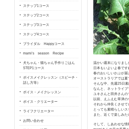
ステップ1コース
ステップ2コース
ステップ3コース
ステップ4コース
ブライダル Happyコース
mami’s season Recipe
犬ちゃん・猫ちゃん手作りごはん
温かい週末になりまし
STEP1コース
日本もいよいよ春です
春のおいしいかぶが届
ボイスメイクレッスン（スピーチ・
オーストラリアでは夏
話し方等）
そんな中、先週25日
なんと、ネットライブ
ボイス・メイクレッスン
ユキさんと田井さんの
以前、えふえむ草津の
ボイス・クリエーター
それから仲良くさせて
とっても素晴らしいス
ライフクリエーター
また、近くで楽しみた
お問い合わせ
そして、しあわせな情