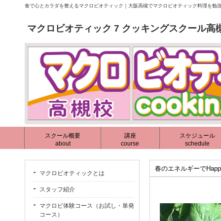
食で心とカラダを整えるマクロビオティック｜大阪高槻でマクロビオティック料理を勉強
マクロビオティック 7 クッキングスクール高
スクール概要
講座
スケジュール
about
course
schedule
春のエネルギーでHapp
マクロビオティックとは
スタッフ紹介
マクロビ体験コース（お試し・単発
コース）