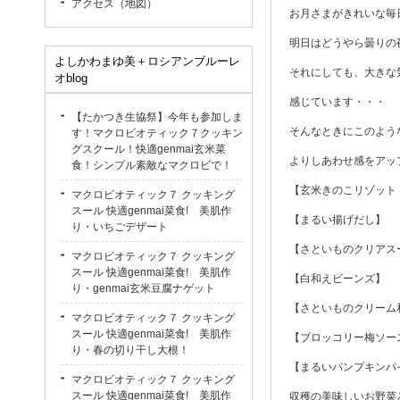
アクセス（地図）
お月さまがきれいな毎
明日はどうやら曇りの
よしかわまゆ美＋ロシアンブルーレ
それにしても、大きな
オblog
感じています・・・
【たかつき生協祭】今年も参加しま
そんなときにこのよう
す！マクロビオティック７クッキン
グスクール！快適genmai玄米菜
よりしあわせ感をアッ
食！シンプル素敵なマクロビで！
【玄米きのこリゾット・g
マクロビオティック７ クッキング
スール 快適genmai菜食! 美肌作
【まるい揚げだし】
り・いちごデザート
【さといものクリアス
マクロビオティック７ クッキング
スール 快適genmai菜食! 美肌作
【白和えビーンズ】
り・genmai玄米豆腐ナゲット
【さといものクリーム
マクロビオティック７ クッキング
スール 快適genmai菜食! 美肌作
【ブロッコリー梅ソー
り・春の切り干し大根！
【まるいパンプキンパ
マクロビオティック７ クッキング
スール 快適genmai菜食! 美肌作
収穫の美味しいお野菜