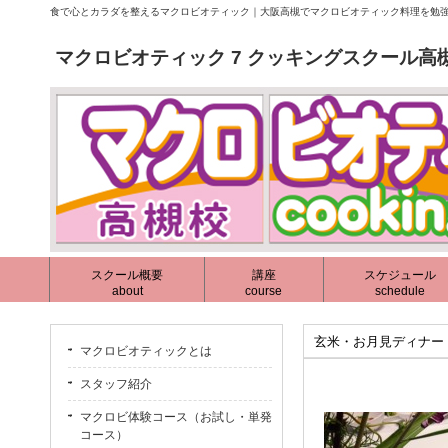
食で心とカラダを整えるマクロビオティック｜大阪高槻でマクロビオティック料理を勉強
マクロビオティック 7 クッキングスクール高
スクール概要
講座
スケジュール
about
course
schedule
玄米・お月見ディナー gen
マクロビオティックとは
スタッフ紹介
マクロビ体験コース（お試し・単発
コース）